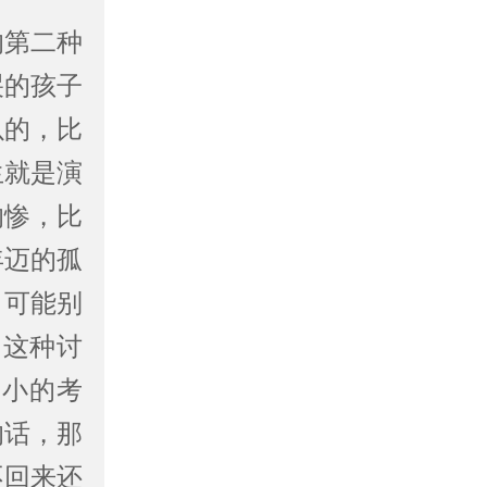
第二种
哭的孩子
以的，比
生就是演
的惨，比
年迈的孤
，可能别
，这种讨
不小的考
的话，那
不回来还