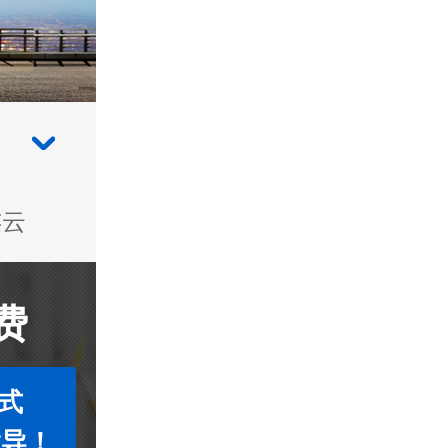
连云
费
式
指导！