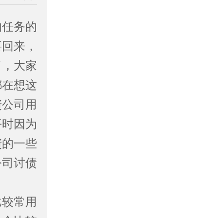
任务的
要回来，
了，大家
都在想这
债公司用
平时因为
债的一些
公司讨债
较常用