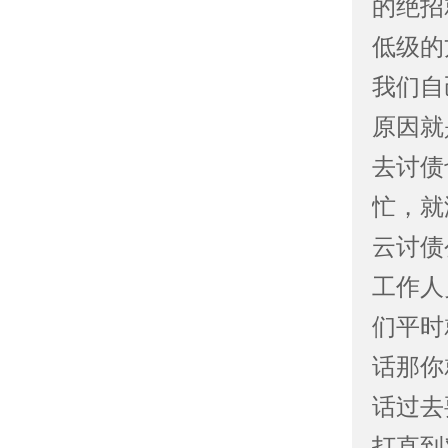
的绝招
低级的
我们自
原因就
去讨债
忙，就
云讨债
工作人
们平时
话那你
话过去
打直到