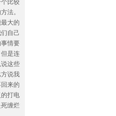
一个比较
的方法。
能最大的
我们自己
的事情要
。但是连
以说这些
比方说我
不回来的
复的打电
是死缠烂