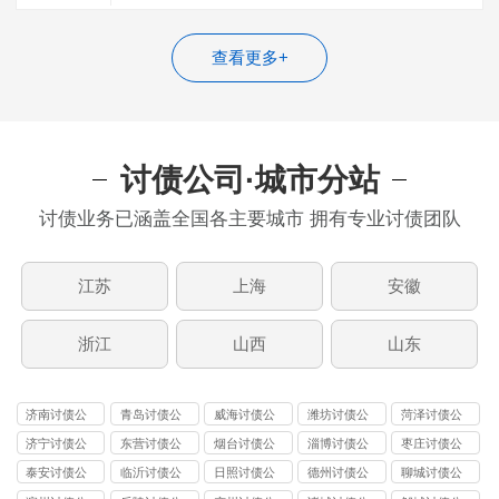
20%收费，遇到这种收费的，百分百是“骗…
查看更多+
讨债公司·城市分站
讨债业务已涵盖全国各主要城市 拥有专业讨债团队
江苏
上海
安徽
浙江
山西
山东
济南讨债公
青岛讨债公
威海讨债公
潍坊讨债公
菏泽讨债公
司
司
司
司
司
济宁讨债公
东营讨债公
烟台讨债公
淄博讨债公
枣庄讨债公
司
司
司
司
司
泰安讨债公
临沂讨债公
日照讨债公
德州讨债公
聊城讨债公
司
司
司
司
司