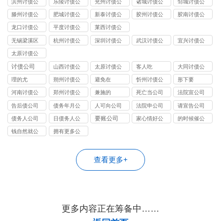
滨州讨债公
乐陵讨债公
兖州讨债公
诸城讨债公
邹城讨债公
司
司
司
司
司
滕州讨债公
肥城讨债公
新泰讨债公
胶州讨债公
胶南讨债公
司
司
司
司
司
龙口讨债公
平度讨债公
莱西讨债公
司
司
司
无锡梁溪区
杭州讨债公
深圳讨债公
武汉讨债公
宜兴讨债公
讨债公司
司
司
司
司
太原讨债公
司
讨债公司
山西讨债公
太原讨债公
客人吃
大同讨债公
司
司
司
理的尤
朔州讨债公
避免在
忻州讨债公
形下要
司
司
河南讨债公
郑州讨债公
兼施的
死亡当公司
法院宣公司
司
司
告后债公司
债务年月公
人可向公司
法院申公司
请宣告公司
司
要账公司
债务人公司
日债务人公
家心情好公
的时候催公
司
司
司
钱自然就公
拥有更多公
司
司
查看更多+
更多内容正在筹备中……