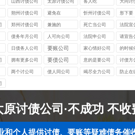
山西讨债公司
太原讨债公司
客人吃
大同讨
朔州讨债公司
避免在
忻州讨债公司
形下要
司
郑州讨债公司
兼施的
死亡当公司
法院宣
债务年月公司
人可向公司
法院申公司
请宣告
要账公司
日债务人公司
家心情好公司
的时候
要债公司
司
拥有更多公司
意的是要公司
讨债方
两个讨公司
债人同公司
竭尽全力公司
防止在
司
太原讨债公司·不成功 不收
业和个人提供讨债、要账等疑难债务催