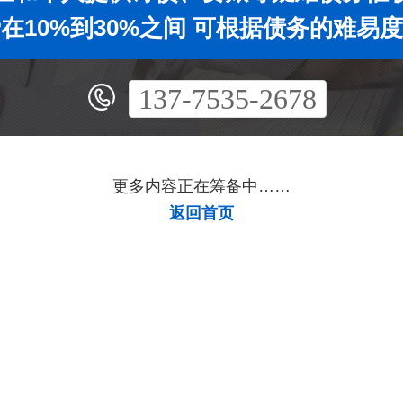
在10%到30%之间 可根据债务的难易
137-7535-2678
更多内容正在筹备中……
返回首页