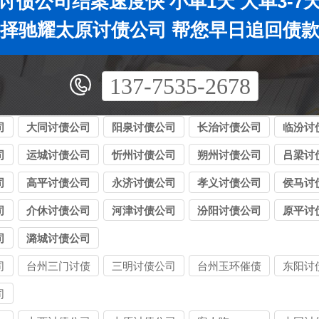
讨债公司结案速度快 小单1天 大单3-7
择驰耀太原讨债公司 帮您早日追回债
137-7535-2678
司
大同讨债公司
阳泉讨债公司
长治讨债公司
临汾讨
司
运城讨债公司
忻州讨债公司
朔州讨债公司
吕梁讨
司
高平讨债公司
永济讨债公司
孝义讨债公司
侯马讨
司
介休讨债公司
河津讨债公司
汾阳讨债公司
原平讨
司
潞城讨债公司
司
台州三门讨债
三明讨债公司
台州玉环催债
东阳讨
公司
公司
司