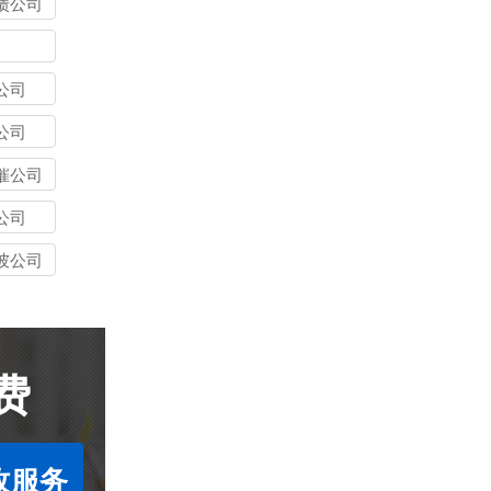
债公司
公司
公司
催公司
公司
彼公司
费
收服务