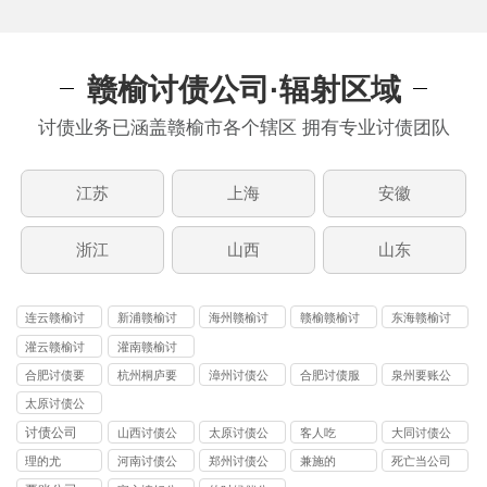
赣榆讨债公司·辐射区域
讨债业务已涵盖赣榆市各个辖区 拥有专业讨债团队
江苏
上海
安徽
浙江
山西
山东
连云赣榆讨
新浦赣榆讨
海州赣榆讨
赣榆赣榆讨
东海赣榆讨
债公司
债公司
债公司
债公司
债公司
灌云赣榆讨
灌南赣榆讨
债公司
债公司
合肥讨债要
杭州桐庐要
漳州讨债公
合肥讨债服
泉州要账公
账公司
账
司
务
司
太原讨债公
司
讨债公司
山西讨债公
太原讨债公
客人吃
大同讨债公
司
司
司
理的尤
河南讨债公
郑州讨债公
兼施的
死亡当公司
司
司