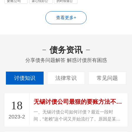
要账公司
家心情好公
的时候催公
司
司
查看更多+
债务资讯
分享债务问题解答 解惑讨债所有困惑
讨债知识
法律常识
常见问题
无锡讨债公司最狠的要账方法不违法（怎样定位一个躲债的人）
18
一、无锡讨债公司如何讨债？最近一段时
2023-2
间，“老赖”这个词又开始流行了。原因是某选
秀节目的一个爱豆被爆料，其父母居然是老…