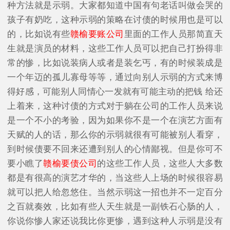
种方法就是示弱。大家都知道中国有句老话叫做会哭的
孩子有奶吃，这种示弱的策略在讨债的时候用也是可以
的，比如说有些
赣榆要账公司
里面的工作人员那简直天
生就是演员的材料，这些工作人员可以把自己打扮得非
常的惨，比如说装病人或者是装乞丐，有的时候装成是
一个年迈的孤儿寡母等等，通过向别人示弱的方式来博
得好感，可能别人同情心一发就有可能主动的把钱 给还
上着来，这种讨债的方式对于躺在公司的工作人员来说
是一个不小的考验，因为如果你不是一个在演艺方面有
天赋的人的话，那么你的示弱就很有可能被别人看穿，
到时候债要不回来还遭到别人的心情鄙视。但是你可不
要小瞧了
赣榆要债公司
的这些工作人员，这些人大多数
都是有很高的演艺才华的，当这些人上场的时候很容易
就可以把人给忽悠住。当然示弱这一招也并不一定百分
之百就奏效，比如有些人天生就是一副铁石心肠的人，
你说你惨人家还说我比你更惨，遇到这种人示弱是没有