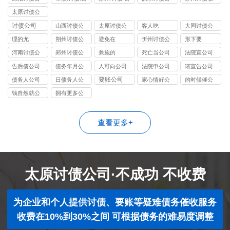
司
司
司
司
费
太原讨债公
司
讨债公司
山西讨债公
太原讨债公
客人吃
大同讨债公
司
司
司
理的尤
朔州讨债公
避免在
忻州讨债公
形下要
司
司
河南讨债公
郑州讨债公
兼施的
死亡当公司
法院宣公司
司
司
告后债公司
债务年月公
人可向公司
法院申公司
请宣告公司
司
要账公司
债务人公司
日债务人公
家心情好公
的时候催公
司
司
司
钱自然就公
拥有更多公
司
司
查看更多+
太原讨债公司·不成功 不收费
为企业和个人提供讨债、要账等疑难债务催收服务
收费在10%到30%之间 可根据债务的难易度调整