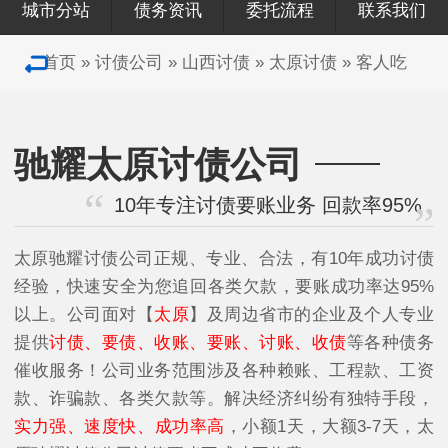
城市分站
债务资讯
委托流程
联系我们
首页
»
讨债公司
»
山西讨债
»
太原讨债
»
客人吃
驰耀太原讨债公司
10年专注讨债要账业务 回款率95%
太原驰耀讨债公司正规、专业、合法，有10年成功讨债
经验，快速安全为您追回各类欠款，要账成功率达95%
以上。公司面对【
太原
】及周边省市的企业及个人专业
提供
讨债、要债、收账、要账、讨账、收债
等各种债务
催收服务！公司业务范围涉及各种赖账、工程款、工资
款、诈骗款、各类欠款等。解决经济纠纷有独特手段，
实力强、速度快、成功率高
，小额1天，大额3-7天，太