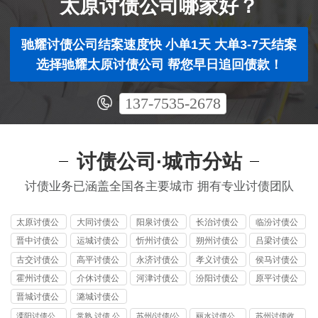
太原讨债公司哪家好？
驰耀讨债公司结案速度快 小单1天 大单3-7天结案
选择驰耀太原讨债公司 帮您早日追回债款！
137-7535-2678
讨债公司·城市分站
讨债业务已涵盖全国各主要城市 拥有专业讨债团队
太原讨债公
大同讨债公
阳泉讨债公
长治讨债公
临汾讨债公
司
司
司
司
司
晋中讨债公
运城讨债公
忻州讨债公
朔州讨债公
吕梁讨债公
司
司
司
司
司
古交讨债公
高平讨债公
永济讨债公
孝义讨债公
侯马讨债公
司
司
司
司
司
霍州讨债公
介休讨债公
河津讨债公
汾阳讨债公
原平讨债公
司
司
司
司
司
晋城讨债公
潞城讨债公
司
司
溧阳讨债公
常熟.讨债.公
苏州/讨债/公
丽水讨债公
苏州讨债收