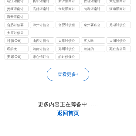
靖江灌南讨
扬中灌南讨
新沂灌南讨
仪征灌南讨
太仓灌南讨
债公司
债公司
债公司
债公司
债公司
姜堰灌南讨
高邮灌南讨
金坛灌南讨
句容灌南讨
灌南灌南讨
债公司
债公司
债公司
债公司
债公司
海安灌南讨
债公司
合肥讨债要
漳州讨债公
合肥讨债服
泉州要账公
芜湖讨债公
账公司
司
务
司
司
太原讨债公
司
讨债公司
山西讨债公
太原讨债公
客人吃
大同讨债公
司
司
司
理的尤
河南讨债公
郑州讨债公
兼施的
死亡当公司
司
司
要账公司
家心情好公
的时候催公
司
司
查看更多+
更多内容正在筹备中……
返回首页