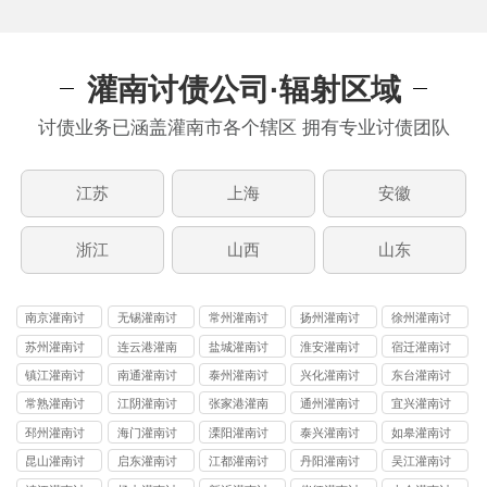
灌南讨债公司·辐射区域
讨债业务已涵盖灌南市各个辖区 拥有专业讨债团队
江苏
上海
安徽
浙江
山西
山东
南京灌南讨
无锡灌南讨
常州灌南讨
扬州灌南讨
徐州灌南讨
债公司
债公司
债公司
债公司
债公司
苏州灌南讨
连云港灌南
盐城灌南讨
淮安灌南讨
宿迁灌南讨
债公司
讨债公司
债公司
债公司
债公司
镇江灌南讨
南通灌南讨
泰州灌南讨
兴化灌南讨
东台灌南讨
债公司
债公司
债公司
债公司
债公司
常熟灌南讨
江阴灌南讨
张家港灌南
通州灌南讨
宜兴灌南讨
债公司
债公司
讨债公司
债公司
债公司
邳州灌南讨
海门灌南讨
溧阳灌南讨
泰兴灌南讨
如皋灌南讨
债公司
债公司
债公司
债公司
债公司
昆山灌南讨
启东灌南讨
江都灌南讨
丹阳灌南讨
吴江灌南讨
债公司
债公司
债公司
债公司
债公司