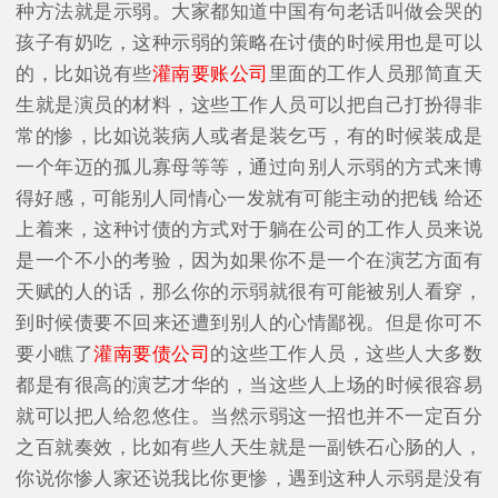
种方法就是示弱。大家都知道中国有句老话叫做会哭的
孩子有奶吃，这种示弱的策略在讨债的时候用也是可以
的，比如说有些
灌南要账公司
里面的工作人员那简直天
生就是演员的材料，这些工作人员可以把自己打扮得非
常的惨，比如说装病人或者是装乞丐，有的时候装成是
一个年迈的孤儿寡母等等，通过向别人示弱的方式来博
得好感，可能别人同情心一发就有可能主动的把钱 给还
上着来，这种讨债的方式对于躺在公司的工作人员来说
是一个不小的考验，因为如果你不是一个在演艺方面有
天赋的人的话，那么你的示弱就很有可能被别人看穿，
到时候债要不回来还遭到别人的心情鄙视。但是你可不
要小瞧了
灌南要债公司
的这些工作人员，这些人大多数
都是有很高的演艺才华的，当这些人上场的时候很容易
就可以把人给忽悠住。当然示弱这一招也并不一定百分
之百就奏效，比如有些人天生就是一副铁石心肠的人，
你说你惨人家还说我比你更惨，遇到这种人示弱是没有