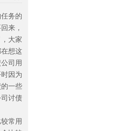
任务的
要回来，
了，大家
都在想这
债公司用
平时因为
债的一些
公司讨债
较常用