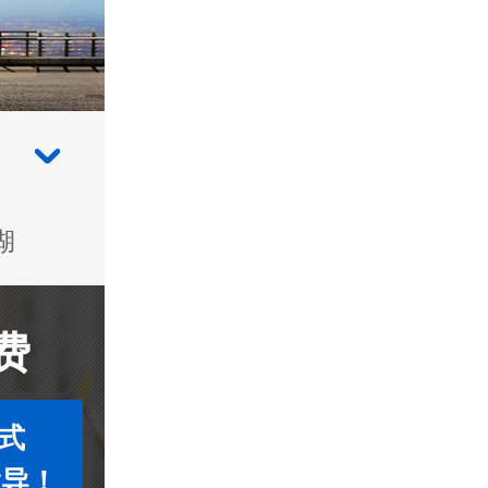
湖
费
式
指导！