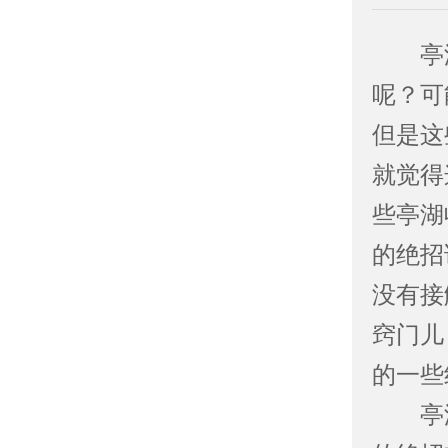
亭湖
呢？可
但是这
就觉得
些亭湖
的绝招
没有接
窍门儿
的一些
亭湖