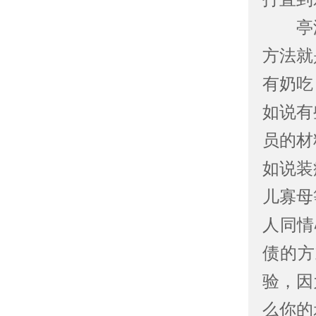
亭湖
方法就
有奶吃
如说有
员的材
如说装
儿寡母
人同情
债的方
验，因
么你的