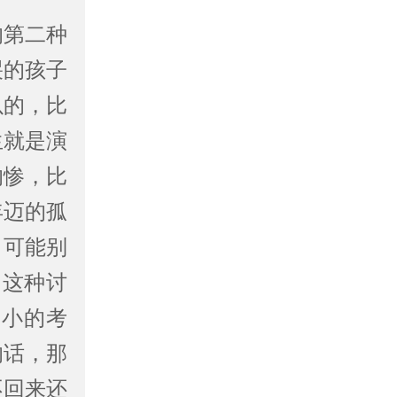
第二种
哭的孩子
以的，比
生就是演
的惨，比
年迈的孤
，可能别
，这种讨
不小的考
的话，那
不回来还