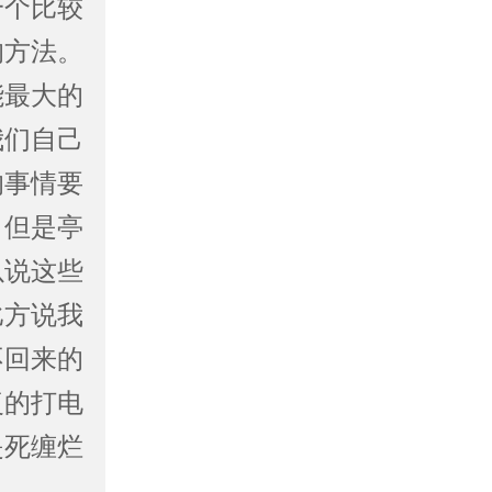
一个比较
的方法。
能最大的
我们自己
的事情要
。但是亭
以说这些
比方说我
不回来的
复的打电
是死缠烂