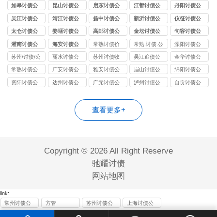
司
司
司
司
司
如皋讨债公
昆山讨债公
启东讨债公
江都讨债公
丹阳讨债公
司
司
司
司
司
吴江讨债公
靖江讨债公
扬中讨债公
新沂讨债公
仪征讨债公
司
司
司
司
司
太仓讨债公
姜堰讨债公
高邮讨债公
金坛讨债公
句容讨债公
司
司
司
司
司
灌南讨债公
海安讨债公
常熟讨债价
常熟.讨债.公
溧阳讨债公
司
司
格
司
司
苏州/讨债/公
丽水讨债公
苏州讨债收
吴江追债公
金华讨债公
司
司
费
司
司
常熟讨债公
广安讨债公
雅安讨债公
眉山讨债公
绵阳讨债公
司
司
司
司
司
资阳讨债公
达州讨债公
广元讨债公
泸州讨债公
自贡讨债公
司
司
司
司
司
查看更多+
Copyright © 2026 All Right Reserve
驰耀讨债
网站地图
link:
常州讨债公
方管
苏州讨债公
上海讨债公
司
司
司