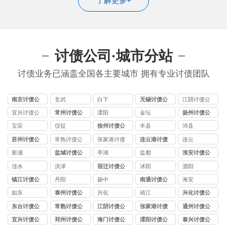
了解更多+
讨债公司·城市分站
讨债业务已涵盖全国各主要城市 拥有专业讨债团队
南京讨债公
玄武
白下
无锡讨债公
江阴讨债公
司
司
司
宜兴讨债公
常州讨债公
溧阳
金坛
扬州讨债公
司
司
司
宝应
仪征
徐州讨债公
丰县
沛县
司
苏州讨债公
常熟讨债公
张家港讨债
连云港讨债
连云
司
司
公司
公司
新浦
盐城讨债公
亭湖
盐都
淮安讨债公
司
司
涟水
洪泽
宿迁讨债公
沭阳
泗阳
司
镇江讨债公
丹阳
扬中
南通讨债公
海安
司
司
如东
泰州讨债公
兴化
靖江
兴化讨债公
司
司
东台讨债公
常熟讨债公
江阴讨债公
张家港讨债
通州讨债公
司
司
司
公司
司
宜兴讨债公
邳州讨债公
海门讨债公
溧阳讨债公
泰兴讨债公