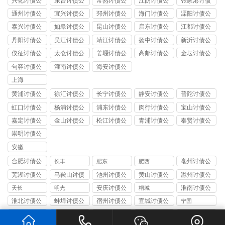
兴化讨债公
东台讨债公
常熟讨债公
江阴讨债公
张家港讨债
司
司
司
司
公司
通州讨债公
宜兴讨债公
邳州讨债公
海门讨债公
溧阳讨债公
司
司
司
司
司
泰兴讨债公
如皋讨债公
昆山讨债公
启东讨债公
江都讨债公
司
司
司
司
司
丹阳讨债公
吴江讨债公
靖江讨债公
扬中讨债公
新沂讨债公
司
司
司
司
司
仪征讨债公
太仓讨债公
姜堰讨债公
高邮讨债公
金坛讨债公
司
司
司
司
司
句容讨债公
灌南讨债公
海安讨债公
司
司
司
上海
黄浦讨债公
徐汇讨债公
长宁讨债公
静安讨债公
普陀讨债公
司
司
司
司
司
虹口讨债公
杨浦讨债公
浦东讨债公
闵行讨债公
宝山讨债公
司
司
司
司
司
嘉定讨债公
金山讨债公
松江讨债公
青浦讨债公
奉贤讨债公
司
司
司
司
司
崇明讨债公
司
安徽
合肥讨债公
亳州讨债公
长丰
肥东
肥西
司
司
芜湖讨债公
马鞍山讨债
池州讨债公
黄山讨债公
滁州讨债公
司
公司
司
司
司
安庆讨债公
淮南讨债公
天长
明光
桐城
司
司
淮北讨债公
蚌埠讨债公
宿州讨债公
宣城讨债公
宁国
司
司
司
司
六安讨债公
阜阳讨债公
铜陵讨债公
明光讨债公
界首
司
司
司
司