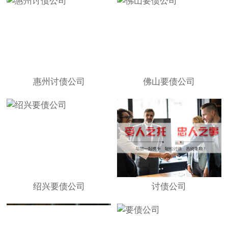
惠州讨债公司
佛山要债公司
绍兴要债公司
讨债公司